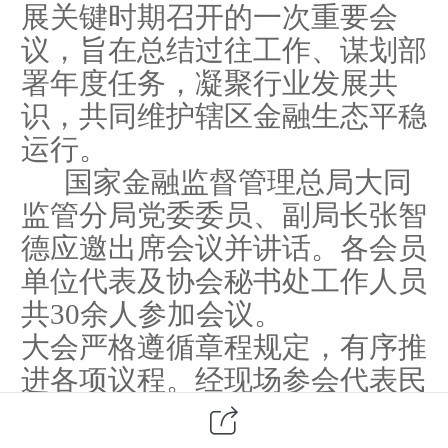
展关键
时期
召开的一次重要会
议，旨在总结过往工作、
谋划
部
署
年度
任务，凝聚行业
发展
共
识，共
同维护辖区
金融生态
平稳
运行。
国家金融监督管理总局大同
监管分局党委委员、副局长
张智
德
应邀出席会议并讲话。各会员
单位代表及协会秘书处工作人员
共
30
余人参加会议。
大会严格遵循章程规定，有序推
进各项议程。经现场参会代表民
主表决，依次审议并全票通过了
《
大同市
银行业协会
2025年度