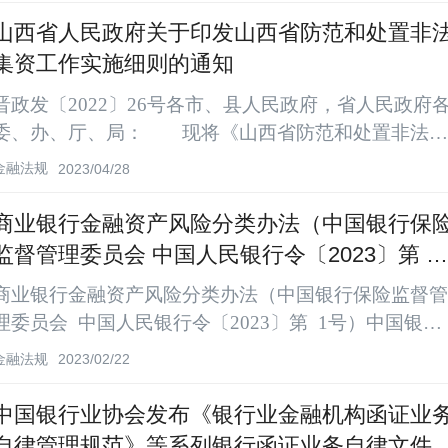
四次会议于2023年7月29日通过，现予公布，自2023年
山西省人民政府关于印发山西省防范和处置非
月1日起施行。山西省人民代表大会常务委员会2023年
集资工作实施细则的通知
月29日第一章 总则第一条 为了推进平安山西建设，
晋政发〔2022〕26号各市、县人民政府，省人民政府
善社会治理体系，维护社会长治久...
委、办、厅、局： 现将《山西省防范和处置非法集
资工作实施细则》印发给你们，请认真贯彻实施。山西
金融法规
2023/04/28
省人民政府2022年12月8日 （此件公开发布）山西
省防范和处置非法集资工作实施细则第一章 总
商业银行金融资产风险分类办法（中国银行保
则 第一条 为了防范和处置非法集资，保护社会公
监督管理委员会 中国人民银行令〔2023〕第 1
众合法权益，防范化解金融风险，维护经济秩序和社会
号）
商业银行金融资产风险分类办法（中国银行保险监督管
稳定，根据《防范和处置非法集资条例》等法律法规，
理委员会 中国人民银行令〔2023〕第 1号）中国银行
结...
保险监督管理委员会、中国人民银行制定了《商业银行
金融法规
2023/02/22
金融资产风险分类办法》，已于2020年3月17日经中国
银行保险监督管理委员会2020年第1次委务会审议通
中国银行业协会发布《银行业金融机构函证业
过，现予公布，自2023年7月1日起施行。 中国银行保
自律管理规范》等系列银行函证业务自律文件