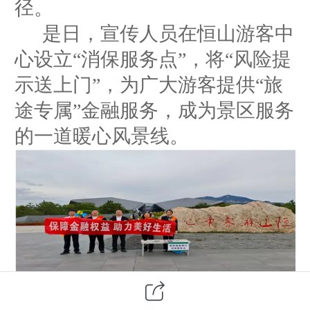
径。
是日，
宣传人员
在
恒山
游客中
心设立
“
消保服务点
”，
将
“风险提
示送上门”
，
为广大游客提供
“旅
途专属”金融服务，成为景区服务
的一道暖心风景线。
走进游客中心，
邮储
银行
浑源