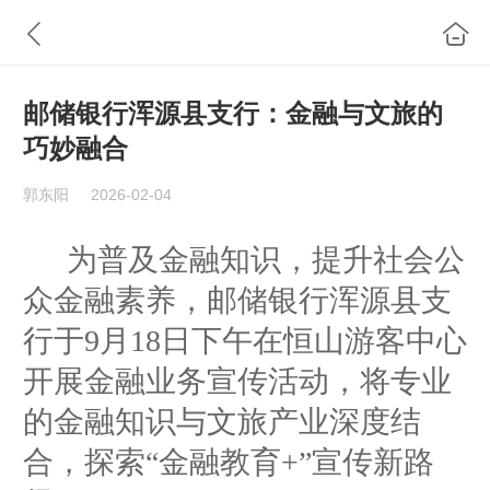
邮储银行浑源县支行：金融与文旅的
巧妙融合
郭东阳
2026-02-04
为普及金融知识，提升
社会公
众金融素养
，
邮储
银行
浑源县支
行
于
9月18日下午
在
恒山游客中心
开展金融业务宣传活动
，将专业
的金融知识与文旅产业深度结
合，探索
“金融教育
+
”
宣传新路