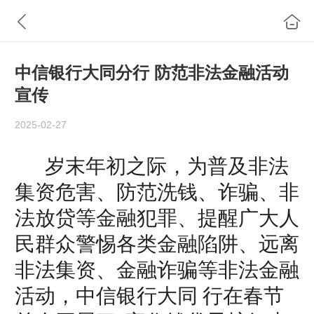
中信银行大同分行 防范非法金融活动
宣传
2025-02-27
岁末年初之际，为普及非法
集资危害、防范洗钱
、
诈骗、非
法放贷等金融
犯罪、提醒广大人
民群众警惕各类金融陷阱、远离
非法集资、
金融诈骗
等非法金融
活动
，
中信
银行
大同
行在春节