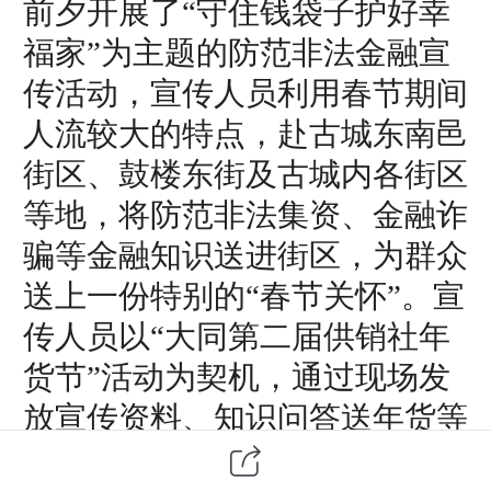
前夕开展了
“
守住钱袋子
护好幸
福家
”
为主题的防范非法金融宣
传活动，宣传人员利用春节期间
人流较大的特点，赴古城东南邑
街区、鼓楼东街及古城内各街区
等地
，将防范
非法集资、金融诈
骗
等金融知识送进
街
区，为
群众
送上一份特别的
“春节关怀”。
宣
传人员以
“大同第二届供销社年
货节”活动为契机，通过现场发
放宣传资料、知识问答送年货等
方式，向来往游客及周边群众普